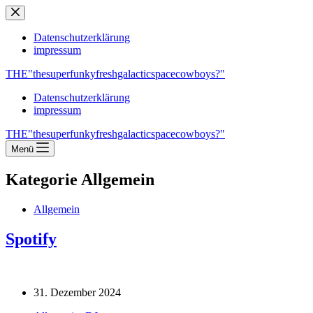
Zum
Inhalt
springen
Datenschutzerklärung
impressum
THE"thesuperfunkyfreshgalacticspacecowboys?"
Datenschutzerklärung
impressum
THE"thesuperfunkyfreshgalacticspacecowboys?"
Menü
Kategorie
Allgemein
Allgemein
Spotify
31. Dezember 2024