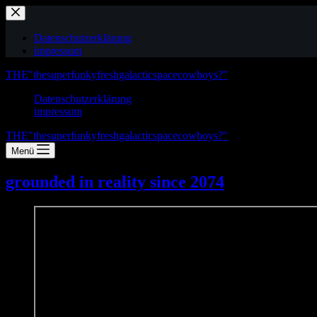
Zum
Inhalt
springen
Datenschutzerklärung
impressum
THE"thesuperfunkyfreshgalacticspacecowboys?"
Datenschutzerklärung
impressum
THE"thesuperfunkyfreshgalacticspacecowboys?"
Menü
grounded in reality since 2074