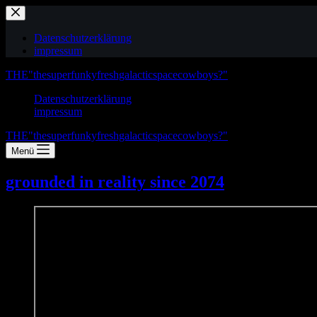
Zum
Inhalt
springen
Datenschutzerklärung
impressum
THE"thesuperfunkyfreshgalacticspacecowboys?"
Datenschutzerklärung
impressum
THE"thesuperfunkyfreshgalacticspacecowboys?"
Menü
grounded in reality since 2074