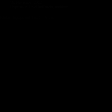
16. November 2012
Hypernaut
,
LiveUndDirekt
,
midibox
Kleiner Equipment-Test 1 – Video