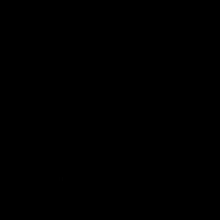
...
16. Februar 2014
LiveUndDirekt
,
Studio
,
Volca
Korg Volca Kirmes