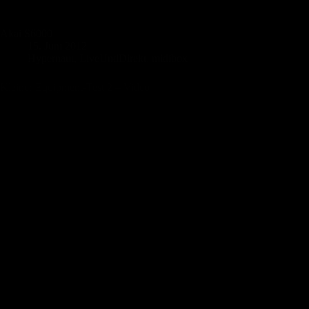
Akai S6000
15. Juni 2012
Hypernaut
,
LiveUndDirekt
,
midibox
Kleiner Equipment-Test 2 – Video