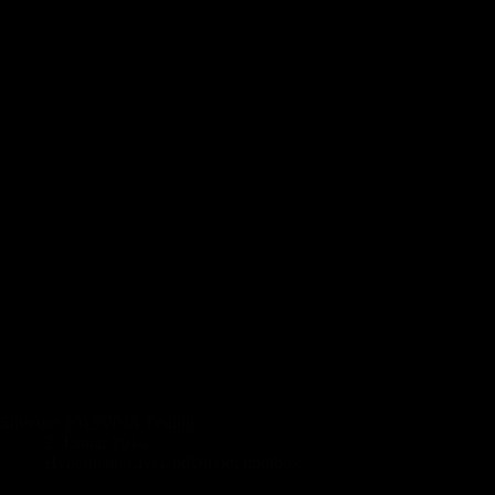
Silvester 2013/2014 Testing
2. Januar 2014
Hypernaut
,
LiveUndDirekt
,
midibox