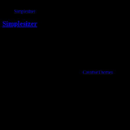
8. März 2011
Simplesizer
Simplesizer
Als Schulprojekt getarnt: Bau des Simplesizers.
2. Februar 2007
Copyright © 2026 - WordPress Theme von
CreativeThemes