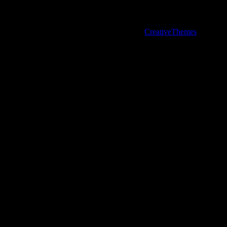
25. Januar 2010
Copyright © 2026 - WordPress Theme von
CreativeThemes