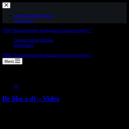
Zum
Inhalt
springen
Datenschutzerklärung
impressum
THE"thesuperfunkyfreshgalacticspacecowboys?"
Datenschutzerklärung
impressum
THE"thesuperfunkyfreshgalacticspacecowboys?"
Menü
Schlagwort
Dave Clarke
DJ
Be like a dj – Video
Be like a dj: