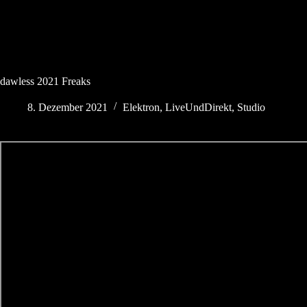
Zum
THE"thesuperfunkyfreshgalacticspacecowboys?"
Inhalt
springen
dawless 2021 Freaks
8. Dezember 2021
Elektron
,
LiveUndDirekt
,
Studio